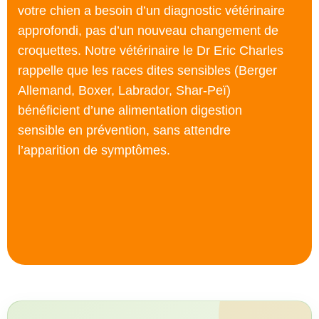
votre chien a besoin d’un diagnostic vétérinaire
approfondi, pas d’un nouveau changement de
croquettes. Notre vétérinaire le Dr Eric Charles
rappelle que les races dites sensibles (Berger
Allemand, Boxer, Labrador, Shar-Peï)
bénéficient d’une alimentation digestion
sensible en prévention, sans attendre
l’apparition de symptômes.