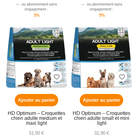
—
ou abonnement sans
—
ou abonnement sans
engagement -
engagement -
5%
5%
Ajouter au panier
Ajouter au panier
HD Optimum – Croquettes
HD Optimum – Croquettes
chien adulte medium et
chien adulte small et mini
maxi light
light
51,90
€
31,90
€