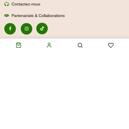
Contactez-nous
Partenariats & Collaborations
Maitre Croquettes
Boutique en ligne
Croquettes chiens
Croquettes chats
Mon compte
Don à une association
Nos services