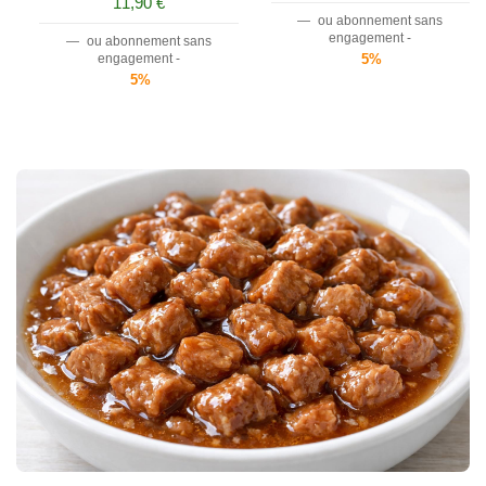
11,90
€
—
ou abonnement sans
engagement -
—
ou abonnement sans
engagement -
5%
5%