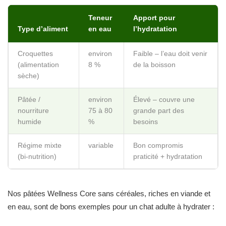
Teneur
Apport pour
Type d’aliment
en eau
l’hydratation
Croquettes
environ
Faible – l’eau doit venir
(alimentation
8 %
de la boisson
sèche)
Pâtée /
environ
Élevé – couvre une
nourriture
75 à 80
grande part des
humide
%
besoins
Régime mixte
variable
Bon compromis
(bi-nutrition)
praticité + hydratation
Nos pâtées Wellness Core sans céréales, riches en viande et
en eau, sont de bons exemples pour un chat adulte à hydrater :