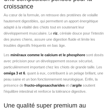
développement musculaire. Le
riz
, céréale douce pour l’intestin
des jeunes chiens, assure une digestion fluide et limite les
troubles digestifs fréquents en bas âge.
Les
minéraux comme le calcium et le phosphore
sont dosés
avec précision pour un développement osseux sécurisé,
particulièrement important chez les chiots de grande taille. Les
oméga 3 et 6
, quant à eux, contribuent à un pelage brillant, une
peau saine et un bon fonctionnement neurologique. Enfin, la
présence de
fructo-oligosaccharides
et d’
argile
soutient
l’équilibre intestinal et renforce la tolérance digestive.
Une qualité super premium au
service de la santé
Les croquettes Mastery sont classées dans la catégorie
super
premium
, ce qui implique le recours à des matières premières
rigoureusement sélectionnées, sans ingrédients controversés ni