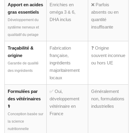
Traçabilité &
Fabrication
❓ Origine
origine
française,
souvent inconnue
ingrédients
ou hors UE
Garantie de qualité
majoritairement
des ingrédients
locaux
Formulées par
✅ Oui,
Généralement
des vétérinaires
développement
non, formulations
‍⚕️
vétérinaire en
industrielles
France
Conception basée sur
la science
nutritionnelle
Utilisation multi-
Oui, polyvalentes
Non, usage
usages
selon les stades
restreint à un
de vie
profil générique
Convient aux chiots &
femelles gestantes ou