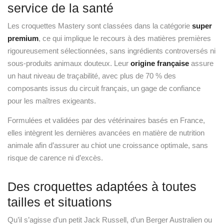
sous-produits animaux douteux. Leur
origine française
assure
un haut niveau de traçabilité, avec plus de 70 % des
composants issus du circuit français, un gage de confiance
pour les maîtres exigeants.
Formulées et validées par des vétérinaires basés en France,
elles intègrent les dernières avancées en matière de nutrition
animale afin d’assurer au chiot une croissance optimale, sans
risque de carence ni d’excès.
Des croquettes adaptées à toutes
tailles et situations
Qu’il s’agisse d’un petit Jack Russell, d’un Berger Australien ou
d’un Labrador, la formulation des Mastery Puppy convient à
toutes les races de chiots
. Sa densité énergétique permet
d’adapter aisément les portions à la taille et à la dépense
quotidienne de l’animal. De plus, leur forme de croquette
adaptée – de l’ordre d’1 cm en moyenne – favorise une bonne