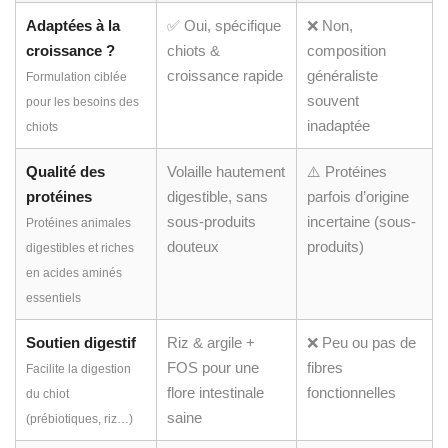
inadaptée
chiots
Qualité des
Volaille hautement
⚠️ Protéines
protéines
digestible, sans
parfois d’origine
sous-produits
incertaine (sous-
Protéines animales
douteux
produits)
digestibles et riches
en acides aminés
essentiels
Soutien digestif
Riz & argile +
❌ Peu ou pas de
FOS pour une
fibres
Facilite la digestion
flore intestinale
fonctionnelles
du chiot
saine
(prébiotiques, riz…)
Apport en acides
Enrichies en
❌ Parfois
gras essentiels
oméga 3 & 6,
absents ou en
DHA inclus
quantité
Développement du
insuffisante
système nerveux et
qualitatif du pelage