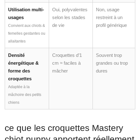
allaitantes
Densité
Croquettes d’1
Souvent trop
énergétique &
cm ≈ faciles à
grandes ou trop
forme des
mâcher
dures
croquettes ️
Adaptée à la
mâchoire des petits
chiens
ce que les croquettes Mastery
chiot puppy apportent réellement
à votre compagnon
Les
croquettes Mastery chiot Puppy
ne se contentent pas
d’être appétentes : elles sont le fruit d’une formulation rigoureuse
pensée pour accompagner au mieux les besoins des chiots dès