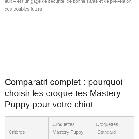
eux – est un gage de sécurité, de bonne santé et de prévention
des troubles futurs.
Comparatif complet : pourquoi
choisir les croquettes Mastery
Puppy pour votre chiot
Croquettes
Croquettes
Critères
Mastery Puppy
“Standard”
Adaptées à la
✅ Oui, spécifique
❌ Non,
croissance ?
chiots &
composition
croissance rapide
généraliste
Formulation ciblée
souvent
pour les besoins des