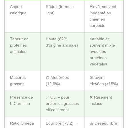
Apport
Réduit (formule
Élevé, souvent
calorique
light)
inadapté au
chien en
surpoids
Teneur en
Haute (82%
Variable et
protéines
d’origine animale)
souvent mixte
animales
avec des
protéines
végétales
Matières
⚖️ Modérées
Souvent
grasses
(12,6%)
élevées (>15%)
Présence de
✅ Oui – pour
❌ Rarement
L-Carnitine
brûler les graisses
incluse
efficacement
Ratio Oméga
Équilibré (~3,2) →
⚠️ Déséquilibré