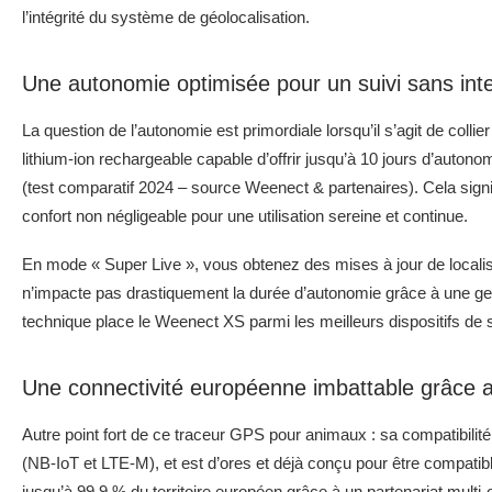
l’intégrité du système de géolocalisation.
Une autonomie optimisée pour un suivi sans inte
La question de l’autonomie est primordiale lorsqu’il s’agit de coll
lithium-ion rechargeable capable d’offrir jusqu’à 10 jours d’auto
(test comparatif 2024 – source Weenect & partenaires). Cela signif
confort non négligeable pour une utilisation sereine et continue.
En mode « Super Live », vous obtenez des mises à jour de locali
n’impacte pas drastiquement la durée d’autonomie grâce à une gest
technique place le Weenect XS parmi les meilleurs dispositifs de 
Une connectivité européenne imbattable grâce a
Autre point fort de ce traceur GPS pour animaux : sa compatibili
(NB-IoT et LTE-M), et est d’ores et déjà conçu pour être compatib
jusqu’à 99,9 % du territoire européen grâce à un partenariat multi