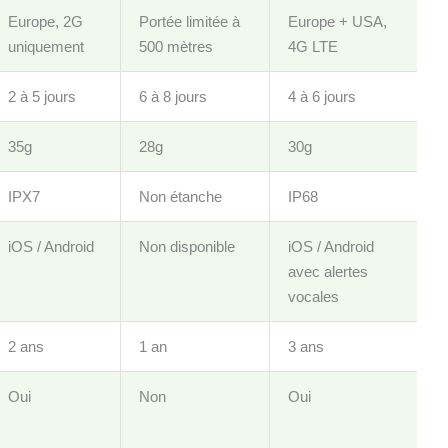
Europe, 2G
Portée limitée à
Europe + USA,
uniquement
500 mètres
4G LTE
2 à 5 jours
6 à 8 jours
4 à 6 jours
35g
28g
30g
IPX7
Non étanche
IP68
iOS / Android
Non disponible
iOS / Android
avec alertes
vocales
2 ans
1 an
3 ans
Oui
Non
Oui