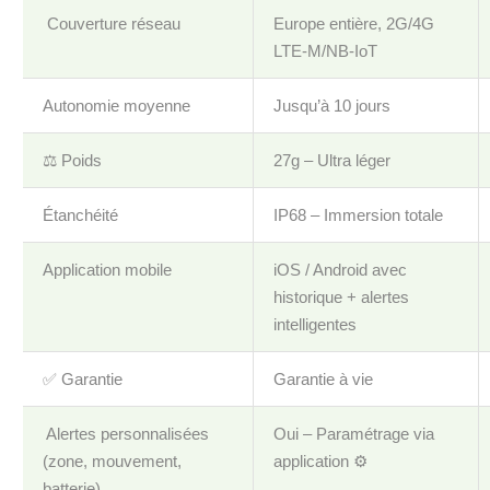
️ Couverture réseau
Europe entière, 2G/4G
LTE-M/NB-IoT
Autonomie moyenne
Jusqu’à 10 jours
⚖️ Poids
27g – Ultra léger
Étanchéité
IP68 – Immersion totale ️
Application mobile
iOS / Android avec
historique + alertes
intelligentes
✅ Garantie
Garantie à vie
️ Alertes personnalisées
Oui – Paramétrage via
(zone, mouvement,
application ⚙️
batterie)