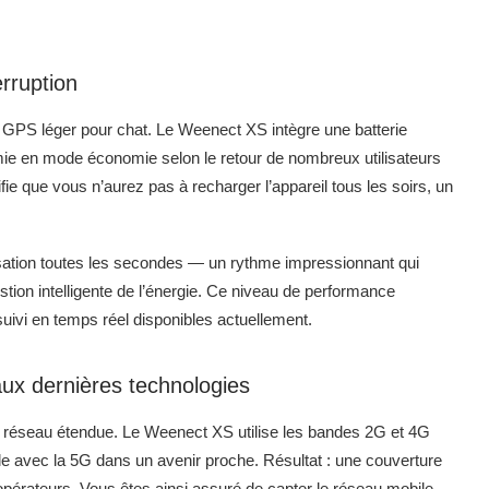
rruption
ier GPS léger pour chat. Le Weenect XS intègre une batterie
nomie en mode économie selon le retour de nombreux utilisateurs
ie que vous n’aurez pas à recharger l’appareil tous les soirs, un
sation toutes les secondes — un rythme impressionnant qui
ion intelligente de l’énergie. Ce niveau de performance
suivi en temps réel disponibles actuellement.
ux dernières technologies
té réseau étendue. Le Weenect XS utilise les bandes 2G et 4G
le avec la 5G dans un avenir proche. Résultat : une couverture
-opérateurs. Vous êtes ainsi assuré de capter le réseau mobile,