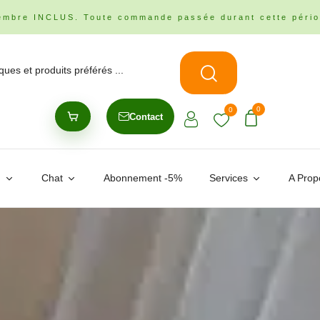
embre INCLUS. Toute commande passée durant cette pério
0
0
Contact
n
Chat
Abonnement -5%
Services
A Prop