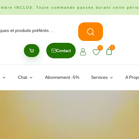
embre INCLUS. Toute commande passée durant cette pério
0
0
Contact
n
Chat
Abonnement -5%
Services
A Prop