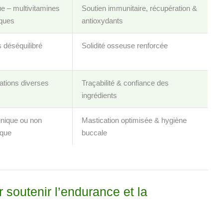
e – multivitamines
Soutien immunitaire, récupération &
iques
antioxydants ️
s déséquilibré
Solidité osseuse renforcée
ations diverses
Traçabilité & confiance des
ingrédients
 unique ou non
Mastication optimisée & hygiène
ique
buccale
 soutenir l’endurance et la