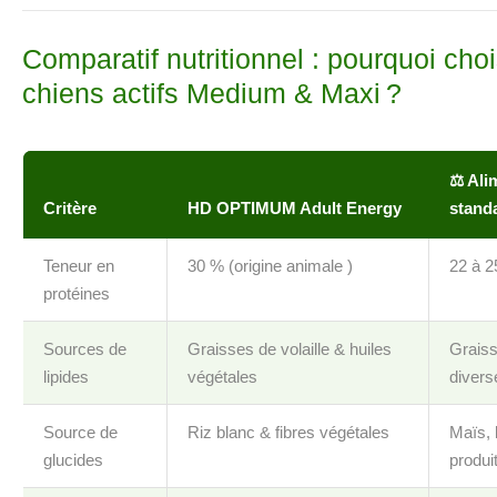
Comparatif nutritionnel : pourquoi c
chiens actifs Medium & Maxi ?
⚖️ Ali
Critère
HD OPTIMUM Adult Energy
stand
Teneur en
30 % (origine animale )
22 à 
protéines
Sources de
Graisses de volaille & huiles
Grais
lipides
végétales
divers
Source de
Riz blanc & fibres végétales
Maïs, 
glucides
produi