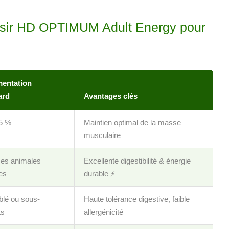
hoisir HD OPTIMUM Adult Energy pour
mentation
ard
Avantages clés
25 %
Maintien optimal de la masse
musculaire
ses animales
Excellente digestibilité & énergie
es
durable ⚡
blé ou sous-
Haute tolérance digestive, faible
ts
allergénicité