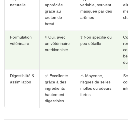
vétérinaire
un vétérinaire
peu détaillé
re
nutritionniste
co
be
du
Digestibilité &
✅ Excellente
⚠️ Moyenne,
Se
assimilation
grâce à des
risques de selles
co
ingrédients
molles ou odeurs
int
hautement
fortes
digestibles
les bienfaits visibles des croquettes Vetsaveu
santé de votre chat adulte
Lorsque l’on choisit une alimentation pour son chat adulte, il ne suff
regarder la composition : les résultats concrets sur la santé sont 
réellement. Avec les croquettes Vetsaveur, ces résultats ne tardent