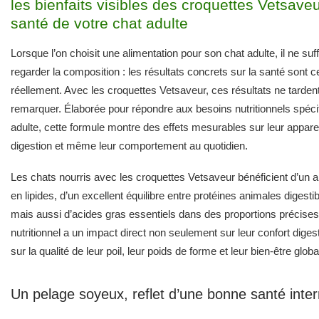
remarquer. Élaborée pour répondre aux besoins nutritionnels spéci
adulte, cette formule montre des effets mesurables sur leur appare
digestion et même leur comportement au quotidien.
Les chats nourris avec les croquettes Vetsaveur bénéficient d’un a
en lipides, d’un excellent équilibre entre protéines animales digestib
mais aussi d’acides gras essentiels dans des proportions précises
nutritionnel a un impact direct non seulement sur leur confort diges
sur la qualité de leur poil, leur poids de forme et leur bien-être globa
Un pelage soyeux, reflet d’une bonne santé inte
Un pelage terne ou sec n’est jamais anodin. Il reflète bien souvent
déséquilibres internes ou un manque d’acides gras essentiels. Gr
proportion entre oméga-6 et oméga-3, les croquettes Vetsaveur fa
peau saine et réduisent les irritations ou grattages excessifs. En 
semaines, les propriétaires constatent souvent un pelage plus dense
et une mue moins abondante — signe d’un bon renouvellement cellu