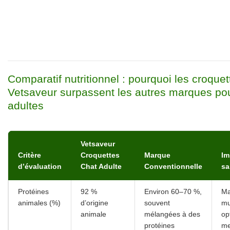
Comparatif nutritionnel : pourquoi les croquet
Vetsaveur surpassent les autres marques po
adultes
Vetsaveur
Critère
Croquettes
Marque
Im
d’évaluation
Chat Adulte
Conventionnelle
sa
Protéines
92 %
Environ 60–70 %,
Ma
animales (%)
d’origine
souvent
mu
animale
mélangées à des
op
protéines
me
végétales
as
Sources de
Riz, tapioca
Blé, sous-
Me
glucides
et maïs
produits de
to
sélectionnés
céréales
di
(digestibles)
mo
ba