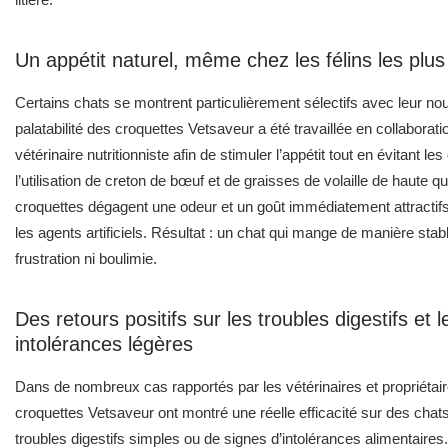
vétérinaire nutritionniste afin de stimuler l’appétit tout en évitant l
l’utilisation de creton de bœuf et de graisses de volaille de haute qu
croquettes dégagent une odeur et un goût immédiatement attractifs,
les agents artificiels. Résultat : un chat qui mange de manière stab
frustration ni boulimie.
Des retours positifs sur les troubles digestifs et l
intolérances légères
Dans de nombreux cas rapportés par les vétérinaires et propriétair
croquettes Vetsaveur ont montré une réelle efficacité sur des chats
troubles digestifs simples ou de signes d’intolérances alimentaire
plusieurs témoignages évoquent une disparition progressive des
occasionnels ou des ballonnements, grâce à une meilleure assimila
formulation exempte d’additifs inutiles.
Si vous recherchez une
alimentation complète pour chats adul
capable de combiner digestibilité, appétence et effets visibles sur l