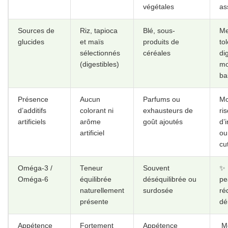
Présence
Aucun
Parfums ou
Mo
d’additifs
colorant ni
exhausteurs de
ri
artificiels
arôme
goût ajoutés
d’
artificiel
ou
cu
Oméga-3 /
Teneur
Souvent
✨ P
Oméga-6
équilibrée
déséquilibrée ou
pe
naturellement
surdosée
ré
présente
dé
Appétence
Fortement
Appétence
️ 
naturelle
appréciée
variable, souvent
al
grâce au
masquée par des
mê
creton de
arômes
ch
bœuf
Formulation
‍⚕️ Oui, avec
❓ Non spécifié ou
Co