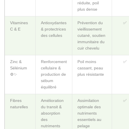
réduite, poil
plus dense
Vitamines
Antioxydantes
Prévention du
✅
C & E ️
& protectrices
vieillissement
des cellules
cutané, soutien
immunitaire du
cuir chevelu
Zinc &
Renforcement
Poil moins
✅
Sélénium
cellulaire &
cassant, peau
⚙️✨
production de
plus résistante
sébum
équilibré
Fibres
Amélioration
Assimilation
✅
naturelles
du transit &
optimale des
absorption
nutriments
des
essentiels au
nutriments
pelage