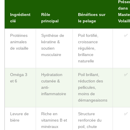
Prése
dans
Ingrédient
Rôle
Bénéfices sur
Maste
clé
principal
le pelage
Volail
Protéines
Synthèse de
Poil fortifié,
✅
animales
kératine &
croissance
de volaille
soutien
régulière,
musculaire
brillance
naturelle
Oméga 3
Hydratation
Poil brillant,
✅
et 6
cutanée &
réduction des
anti-
pellicules,
inflammatoire
moins de
démangeaisons
Levure de
Riche en
Structure
✅
bière
vitamines B et
renforcée du
minéraux
poil, chute