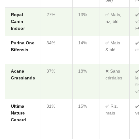
blé)
F
Royal
27%
13%
✅ Maïs,
✔
Canin
riz, blé
v
Indoor
F
Purina One
34%
14%
✅ Maïs
✔
Bifensis
& blé
c
Acana
37%
18%
❌ Sans
✔️
Grasslands
céréales
le
fi
v
Ultima
31%
15%
✅ Riz,
✔
Nature
maïs
v
Canard