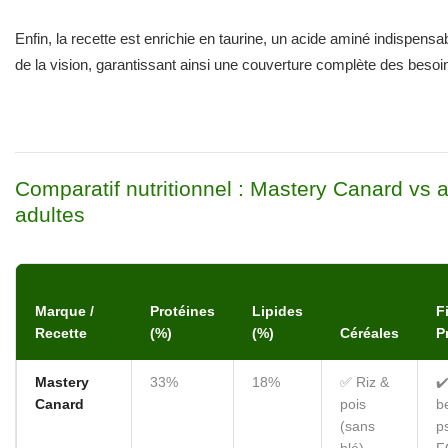
Enfin, la recette est enrichie en taurine, un acide aminé indispens
de la vision, garantissant ainsi une couverture complète des besoins
Comparatif nutritionnel : Mastery Canard vs 
adultes
Marque /
Protéines
Lipides
F
Recette
(%)
(%)
Céréales
P
Mastery
33%
18%
✅ Riz &
✔
Canard
pois
b
(sans
p