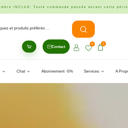
embre INCLUS. Toute commande passée durant cette pério
0
0
Contact
n
Chat
Abonnement -5%
Services
A Prop