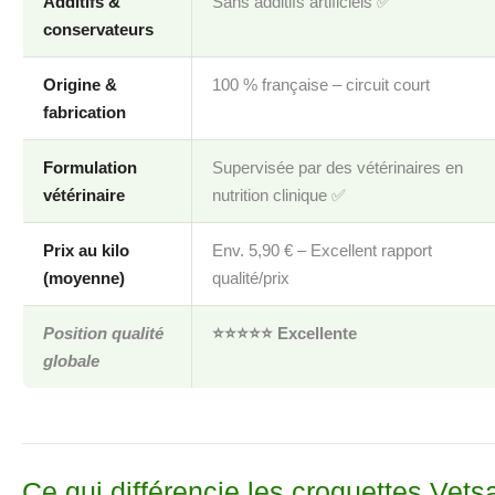
Additifs &
Sans additifs artificiels ✅
conservateurs
Origine &
100 % française – circuit court
fabrication
Formulation
Supervisée par des vétérinaires en
vétérinaire
nutrition clinique ✅
Prix au kilo
Env. 5,90 € – Excellent rapport
(moyenne)
qualité/prix
Position qualité
⭐️⭐️⭐️⭐️⭐️ Excellente
globale
Ce qui différencie les croquettes Vets