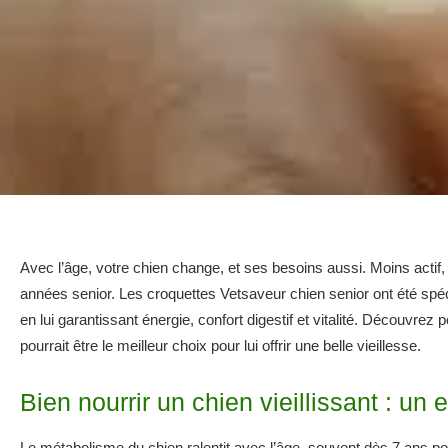
Avec l’âge, votre chien change, et ses besoins aussi. Moins actif, 
années senior. Les croquettes Vetsaveur chien senior ont été sp
en lui garantissant énergie, confort digestif et vitalité. Découvrez 
pourrait être le meilleur choix pour lui offrir une belle vieillesse.
Bien nourrir un chien vieillissant : un
Le métabolisme du chien ralentit avec l’âge, souvent dès 7 ans po