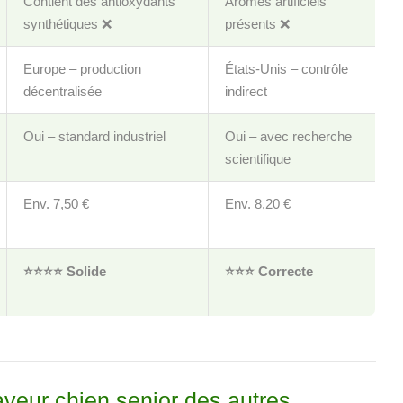
Contient des antioxydants
Arômes artificiels
synthétiques ❌
présents ❌
Europe – production
États-Unis – contrôle
décentralisée
indirect
Oui – standard industriel
Oui – avec recherche
scientifique
Env. 7,50 €
Env. 8,20 €
⭐️⭐️⭐️⭐️ Solide
⭐️⭐️⭐️ Correcte
aveur chien senior des autres