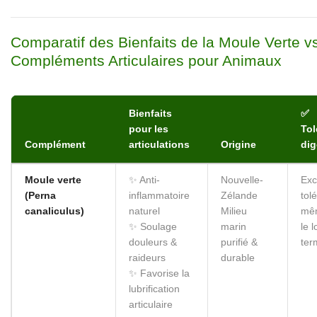
Comparatif des Bienfaits de la Moule Verte v
Compléments Articulaires pour Animaux
Bienfaits
✅
pour les
Tol
Complément
articulations
Origine
dig
Moule verte
✨ Anti-
Nouvelle-
Exc
(Perna
inflammatoire
Zélande
tol
canaliculus)
naturel
Milieu
mê
✨ Soulage
marin
le 
douleurs &
purifié &
ter
raideurs
durable
✨ Favorise la
lubrification
articulaire