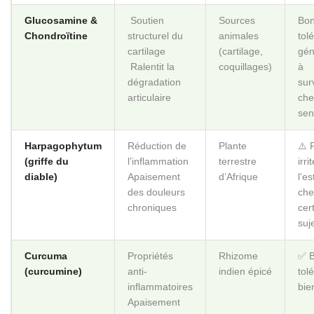
Glucosamine &
️ Soutien
Sources
Bo
Chondroïtine
structurel du
animales
tol
cartilage
(cartilage,
gén
️ Ralentit la
coquillages)
à
dégradation
surv
articulaire
che
sen
Harpagophytum
Réduction de
Plante
⚠️ 
(griffe du
l’inflammation
terrestre
irri
diable)
Apaisement
d’Afrique
l’e
des douleurs
che
chroniques
cer
suj
Curcuma
Propriétés
Rhizome
✅ B
(curcumine)
anti-
indien épicé
tolé
inflammatoires
bie
Apaisement