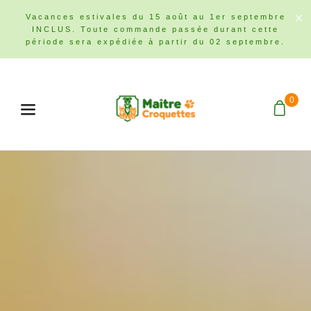
Vacances estivales du 15 août au 1er septembre
INCLUS. Toute commande passée durant cette
période sera expédiée à partir du 02 septembre.
0
Menu