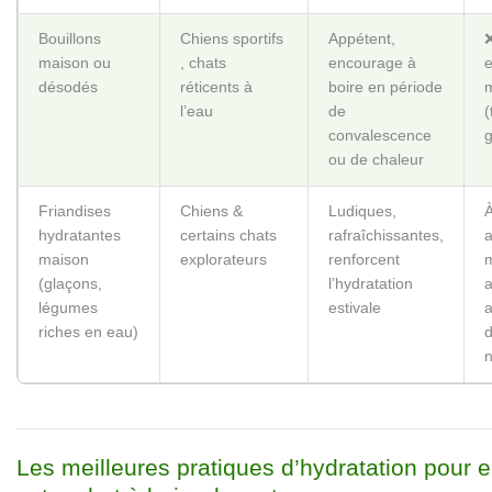
Bouillons
Chiens sportifs ‍
Appétent,
❌
maison ou
, chats
encourage à
e
désodés
réticents à
boire en période
m
l’eau
de
(
convalescence
g
ou de chaleur
Friandises
Chiens &
Ludiques,
hydratantes
certains chats
rafraîchissantes,
maison
explorateurs
renforcent
m
(glaçons,
l’hydratation
a
légumes
estivale
a
riches en eau)
d
n
Les meilleures pratiques d’hydratation pour 