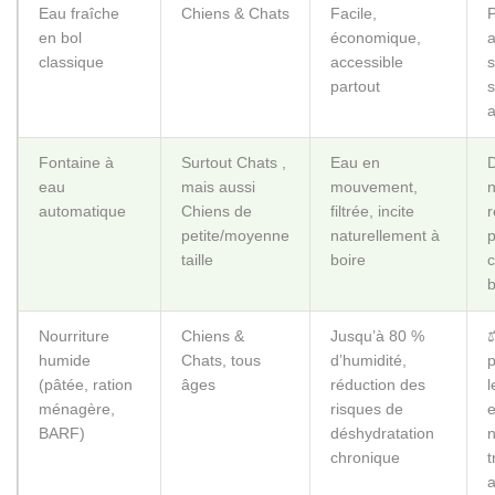
Eau fraîche
Chiens & Chats
Facile,
en bol
économique,
a
classique
accessible
s
partout
s
a
Fontaine à
Surtout Chats ,
Eau en
D
eau
mais aussi
mouvement,
n
automatique
Chiens de
filtrée, incite
r
petite/moyenne
naturellement à
p
taille
boire
c
b
Nourriture
Chiens &
Jusqu’à 80 %
⚖
humide
Chats, tous
d’humidité,
p
(pâtée, ration
âges
réduction des
l
ménagère,
risques de
e
BARF)
déshydratation
n
chronique
t
a