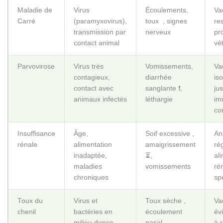
Maladie de
Virus
Écoulements,
Va
Carré
(paramyxovirus),
toux ‍ , signes
re
transmission par
nerveux
pr
contact animal
vé
Parvovirose
Virus très
Vomissements,
Va
contagieux,
diarrhée
is
contact avec
sanglante ❗,
ju
animaux infectés
léthargie
im
co
Insuffisance
Âge,
Soif excessive ,
An
rénale
alimentation
amaigrissement
rég
inadaptée,
⏳,
al
maladies
vomissements
ré
chroniques
sp
Toux du
Virus et
Toux sèche ,
Va
chenil
bactéries en
écoulement
évi
milieu dense
nasal
à 