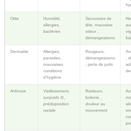
hy
Otite
Humidité,
Secousses de
Ne
allergies,
tête, mauvaise
aur
bactéries
odeur ,
vi
démangeaisons
ba
Dermatite
Allergies,
Rougeurs,
An
parasites,
démangeaisons
, 
mauvaises
, perte de poils
ad
conditions
de
d’hygiène
Arthrose
Vieillissement,
Raideurs,
Act
surpoids ⚖️,
boiterie ,
mo
prédisposition
douleur au
al
raciale
mouvement
enr
co
po