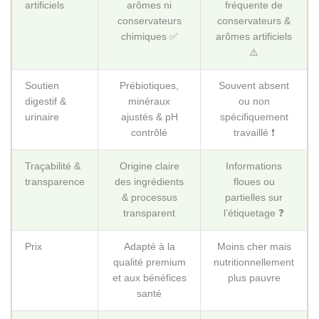
artificiels
arômes ni
fréquente de
conservateurs
conservateurs &
chimiques ✅
arômes artificiels
⚠️
Soutien
Prébiotiques,
Souvent absent
digestif &
minéraux
ou non
urinaire
ajustés & pH
spécifiquement
contrôlé
travaillé ❗
Traçabilité &
Origine claire
Informations
transparence
des ingrédients
floues ou
& processus
partielles sur
transparent
l’étiquetage ❓
Prix
Adapté à la
Moins cher mais
qualité premium
nutritionnellement
et aux bénéfices
plus pauvre
santé