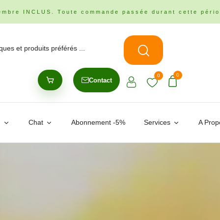
embre INCLUS. Toute commande passée durant cette pério
0
0
Contact
n
Chat
Abonnement -5%
Services
A Prop