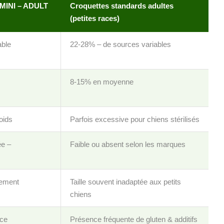
MINI – ADULT
Croquettes standards adultes
(petites races)
able
22-28% – de sources variables
8-15% en moyenne
oids
Parfois excessive pour chiens stérilisés
ée –
Faible ou absent selon les marques
lement
Taille souvent inadaptée aux petits
chiens
uce
Présence fréquente de gluten & additifs