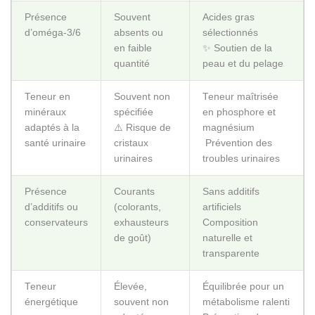
minéraux
spécifiée
en phosphore et
adaptés à la
⚠️ Risque de
magnésium
santé urinaire
cristaux
️ Prévention des
urinaires
troubles urinaires
Présence
Courants
Sans additifs
d’additifs ou
(colorants,
artificiels
conservateurs
exhausteurs
Composition
de goût)
naturelle et
transparente
Teneur
Élevée,
Équilibrée pour un
énergétique
souvent non
métabolisme ralenti
adaptée
Prévention du
⚠️ Trop
surpoids
calorique
après
stérilisation