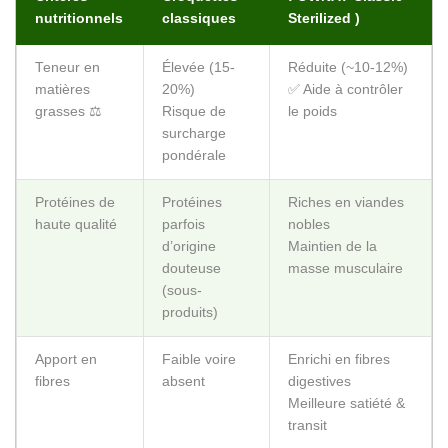
pondérale
Protéines de
Protéines
Riches en viandes
haute qualité
parfois
nobles
d’origine
Maintien de la
douteuse
masse musculaire
(sous-
produits)
Apport en
Faible voire
Enrichi en fibres
fibres
absent
digestives
Meilleure satiété &
transit
Présence
Souvent
Acides gras
d’oméga-3/6
absents ou
sélectionnés
en faible
✨ Soutien de la
quantité
peau et du pelage
Teneur en
Souvent non
Teneur maîtrisée