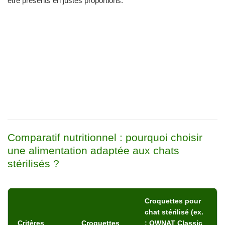
être présents en justes proportions.
Comparatif nutritionnel : pourquoi choisir
une alimentation adaptée aux chats
stérilisés ?
Croquettes pour
chat stérilisé (ex.
Critères
Croquettes
: OWNAT Classic
nutritionnels
classiques
Sterilized )
Teneur en
Élevée (15-
Réduite (~10-12%)
matières
20%)
✅ Aide à contrôler
grasses ⚖️
Risque de
le poids
surcharge