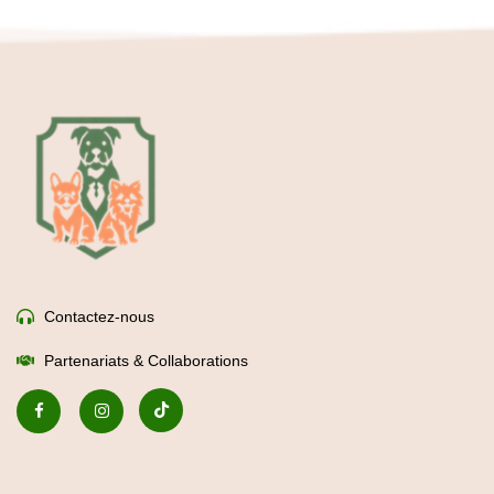
Partenariats & Collaborations
Maitre Croquettes
Boutique en ligne
Croquettes chiens
Croquettes chats
Mon compte
Don à une association
Nos services
Abonnement -5%