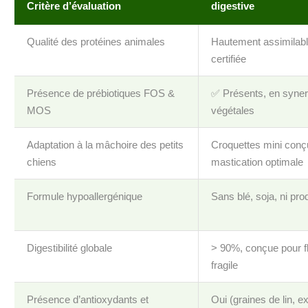
Critère d’évaluation
digestive
Qualité des protéines animales
Hautement assimilabl
certifiée
Présence de prébiotiques FOS &
✅ Présents, en synerg
MOS
végétales
Adaptation à la mâchoire des petits
Croquettes mini conç
chiens
mastication optimale
Formule hypoallergénique
Sans blé, soja, ni produ
Digestibilité globale
> 90%, conçue pour fl
fragile
Présence d’antioxydants et
Oui (graines de lin, e