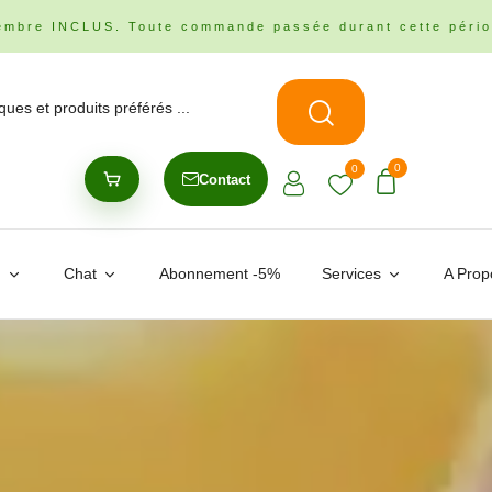
embre INCLUS. Toute commande passée durant cette pério
0
0
Contact
n
Chat
Abonnement -5%
Services
A Prop