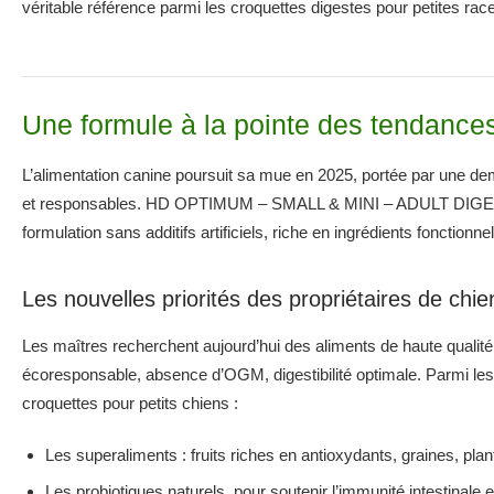
véritable référence parmi les croquettes digestes pour petites rac
Une formule à la pointe des tendances
L’alimentation canine poursuit sa mue en 2025, portée par une de
et responsables. HD OPTIMUM – SMALL & MINI – ADULT DIGEST s
formulation sans additifs artificiels, riche en ingrédients fonction
Les nouvelles priorités des propriétaires de chie
Les maîtres recherchent aujourd’hui des aliments de haute qualité é
écoresponsable, absence d’OGM, digestibilité optimale. Parmi les
croquettes pour petits chiens :
Les superaliments : fruits riches en antioxydants, graines, pla
Les probiotiques naturels, pour soutenir l’immunité intestinale et