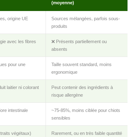
(moyenne)
es, origine UE
Sources mélangées, parfois sous-
produits
ie avec les fibres
❌ Présents partiellement ou
absents
ues pour une
Taille souvent standard, moins
ergonomique
it laitier ni colorant
Peut contenir des ingrédients à
risque allergène
ore intestinale
~75-85%, moins ciblée pour chiots
sensibles
xtraits végétaux)
Rarement, ou en très faible quantité