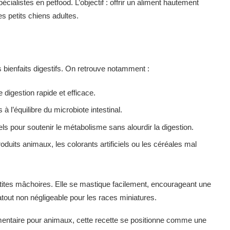
écialistes en petfood. L’objectif : offrir un aliment hautement
es petits chiens adultes.
 bienfaits digestifs. On retrouve notamment :
digestion rapide et efficace.
l’équilibre du microbiote intestinal.
ls pour soutenir le métabolisme sans alourdir la digestion.
its animaux, les colorants artificiels ou les céréales mal
petites mâchoires. Elle se mastique facilement, encourageant une
atout non négligeable pour les races miniatures.
entaire pour animaux, cette recette se positionne comme une