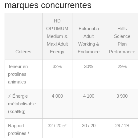
marques concurrentes
HD
OPTIMUM
Eukanuba
Hill’s
Medium &
Adult
Science
Maxi Adult
Working &
Plan
Critères
Energy
Endurance
Performance
Teneur en
32%
30%
29%
protéines
animales
⚡ Énergie
4 000
4 100
3 900
métabolisable
(kcal/kg)
Rapport
32 / 20 ✅
30 / 20
29 / 19
protéines /