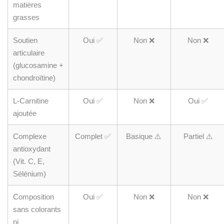
matières
grasses
Soutien
Oui ✅
Non ❌
Non ❌
articulaire
(glucosamine +
chondroïtine)
L-Carnitine
Oui ✅
Non ❌
Oui ✅
ajoutée
Complexe
Complet ✅
Basique ⚠️
Partiel ⚠️
antioxydant
(Vit. C, E,
Sélénium)
Composition
Oui ✅
Non ❌
Non ❌
sans colorants
ni