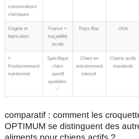
conservateurs
chimiques
Origine et
France +
Pays-Bas
USA
fabrication
traçabilité
locale
‍⚕️
Spécifique
Chien en
Chiens actifs
Positionnement
chien
entraînement
standards
nutritionnel
sportif
intensif ️
quotidien ‍
✅
comparatif : comment les croquet
OPTIMUM se distinguent des autr
aliments pour chiens actifs ?