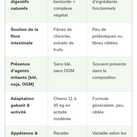
digestifs
bentonite +
d’ingrédients
naturels
complexe
fonctionnels
végétal
Soutien de la
Fibres de
Peu de
flore
chicorée,
prébiotiques ou
intestinale
extraits de
fibres ciblées
fruits
Présence
Sans blé,
Souvent présents
d’agents
sans OGM
dans la
irritants (blé,
composition
soja, OGM)
Adaptation
Chiens 11 à
Formule
gabarit &
45 kg en
généraliste, peu
activité
activité
ciblée
modérée ‍
Appétence &
Recette
Variable selon les