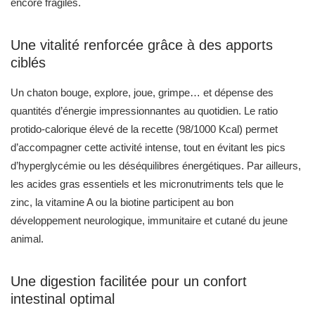
quantités d’énergie impressionnantes au quotidien. Le ratio
protido-calorique élevé de la recette (98/1000 Kcal) permet
d’accompagner cette activité intense, tout en évitant les pics
d’hyperglycémie ou les déséquilibres énergétiques. Par ailleurs,
les acides gras essentiels et les micronutriments tels que le
zinc, la vitamine A ou la biotine participent au bon
développement neurologique, immunitaire et cutané du jeune
animal.
Une digestion facilitée pour un confort
intestinal optimal
Les fibres végétales intégrées à la formulation (pulpe de
betterave, chicorée) favorisent un bon équilibre du microbiote,
ce qui est fondamental dans cette période où le système digestif
se construit encore. Leur action douce régule les selles, limite
les ballonnements et favorise une flore bénéfique. Associés à la
parfaite digestibilité des protéines animales et au taux