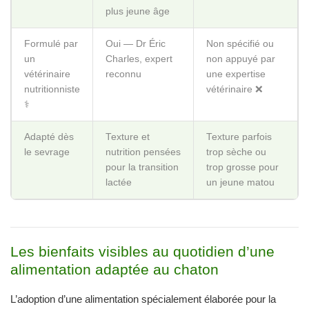
‍⚕️
Adapté dès
Texture et
Texture parfois
le sevrage
nutrition pensées
trop sèche ou
pour la transition
trop grosse pour
lactée
un jeune matou
Les bienfaits visibles au quotidien d’une
alimentation adaptée au chaton
L’adoption d’une alimentation spécialement élaborée pour la
croissance ne se limite pas à une mention sur un paquet. Avec
les croquettes Vetsaveur chaton, les bénéfices sont concrets,
mesurables et surtout évidents au fil des semaines : l’organisme
en pleine évolution du jeune félin reçoit exactement ce dont il a
besoin, ni plus, ni moins.