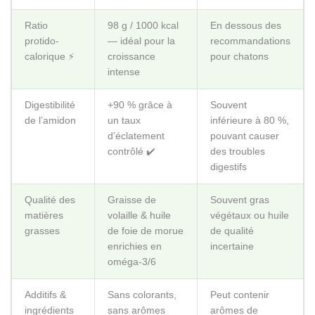
de l’amidon
un taux
inférieure à 80 %,
d’éclatement
pouvant causer
contrôlé ✔️
des troubles
digestifs
Qualité des
Graisse de
Souvent gras
matières
volaille & huile
végétaux ou huile
grasses
de foie de morue
de qualité
enrichies en
incertaine
oméga-3/6
Additifs &
Sans colorants,
Peut contenir
ingrédients
sans arômes
arômes de
artificiels
artificiels ❌
synthèse et
conservateurs
Soutien
Fibres solubles
Présence faible
digestif
(pulpe de
ou inadaptée de
betterave,
fibres