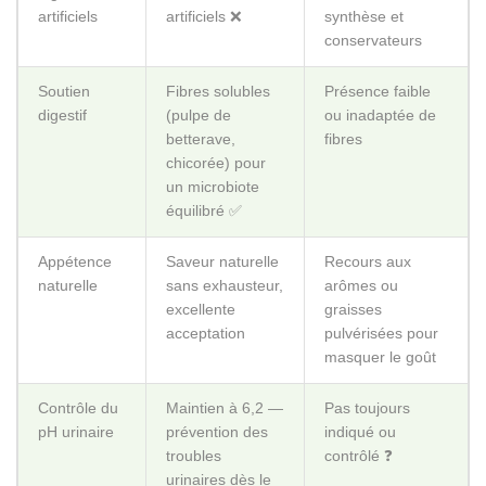
chicorée) pour
un microbiote
équilibré ✅
Appétence
Saveur naturelle
Recours aux
naturelle
sans exhausteur,
arômes ou
excellente
graisses
acceptation
pulvérisées pour
masquer le goût
Contrôle du
Maintien à 6,2 —
Pas toujours
pH urinaire
prévention des
indiqué ou
troubles
contrôlé ❓
urinaires dès le
plus jeune âge
Formulé par
Oui — Dr Éric
Non spécifié ou
un
Charles, expert
non appuyé par
vétérinaire
reconnu
une expertise
nutritionniste
vétérinaire ❌