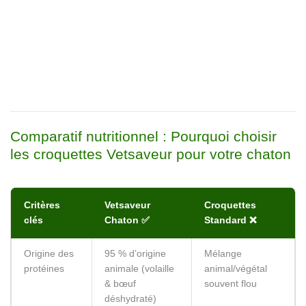
Comparatif nutritionnel : Pourquoi choisir
les croquettes Vetsaveur pour votre chaton
Critères
Vetsaveur
Croquettes
clés
Chaton ✅
Standard ❌
Origine des
95 % d’origine
Mélange
protéines
animale (volaille
animal/végétal
& bœuf
souvent flou
déshydraté)
Ratio
98 g / 1000 kcal
En dessous des
protido-
— idéal pour la
recommandations
calorique ⚡
croissance
pour chatons
intense
Digestibilité
+90 % grâce à
Souvent