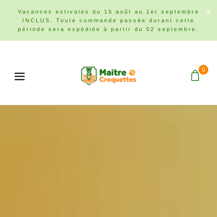
Vacances estivales du 15 août au 1er septembre
INCLUS. Toute commande passée durant cette
période sera expédiée à partir du 02 septembre.
0
Menu