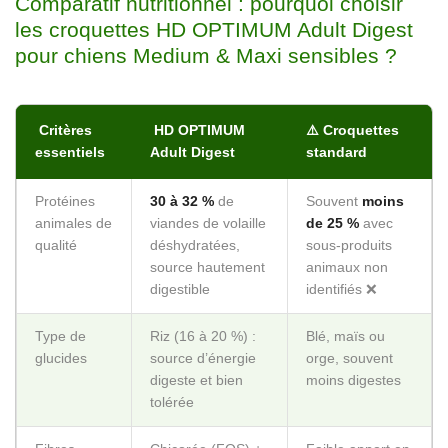
Comparatif nutritionnel : pourquoi choisir
les croquettes HD OPTIMUM Adult Digest
pour chiens Medium & Maxi sensibles ?
Critères
HD OPTIMUM
⚠️ Croquettes
essentiels
Adult Digest
standard
Protéines
30 à 32 %
de
Souvent
moins
animales de
viandes de volaille
de 25 %
avec
qualité
déshydratées,
sous-produits
source hautement
animaux non
digestible
identifiés ❌
Type de
Riz (16 à 20 %) :
Blé, maïs ou
glucides
source d’énergie
orge, souvent
digeste et bien
moins digestes
tolérée