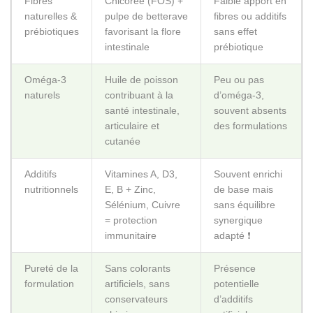
Fibres
Chicorée (FOS) +
Faible apport en
naturelles &
pulpe de betterave
fibres ou additifs
prébiotiques
favorisant la flore
sans effet
intestinale
prébiotique
Oméga-3
Huile de poisson
Peu ou pas
naturels
contribuant à la
d’oméga-3,
santé intestinale,
souvent absents
articulaire et
des formulations
cutanée
Additifs
Vitamines A, D3,
Souvent enrichi
nutritionnels
E, B + Zinc,
de base mais
Sélénium, Cuivre
sans équilibre
= protection
synergique
immunitaire
adapté ❗
Pureté de la
Sans colorants
Présence
formulation
artificiels, sans
potentielle
conservateurs
d’additifs