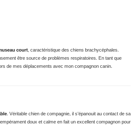
museau court
, caractéristique des chiens brachycéphales.
usement être source de problèmes respiratoires. En tant que
oint lors de mes déplacements avec mon compagnon canin.
able
. Véritable chien de compagnie, il s’épanouit au contact de sa
n tempérament doux et calme en fait un excellent compagnon pour