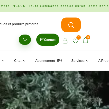
embre INCLUS. Toute commande passée durant cette pério
0
0
Contact
n
Chat
Abonnement -5%
Services
A Prop